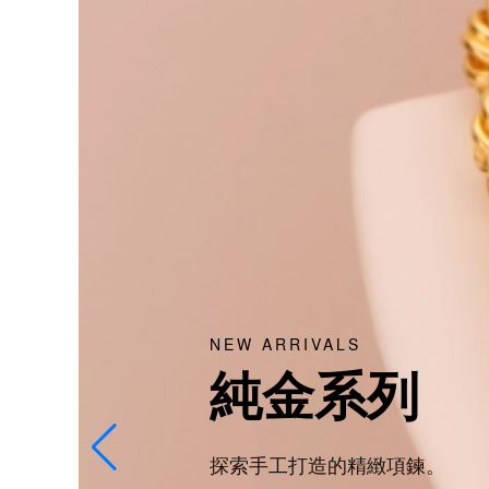
熱銷款式
禮贈首選
挑選只屬於你的禮物。