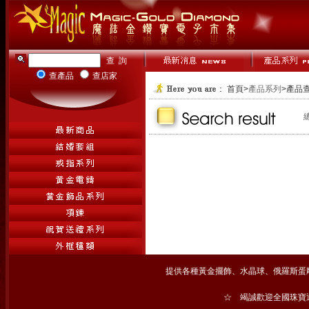
查產品
查店家
首頁
>
產品系列
>產品
提供各種黃金擺飾、水晶球、俄羅斯蛋
☆ 竭誠歡迎全國珠