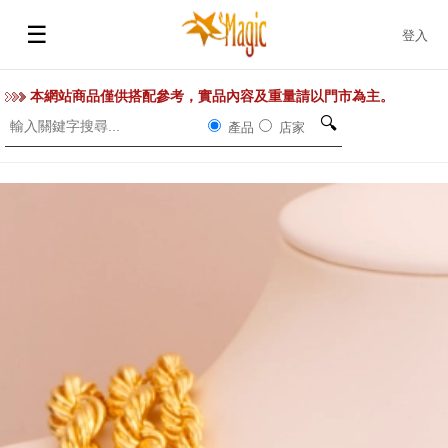
☰
登入
本網站商品僅供搭配參考，實品內容及重量請以門市為主。
🔍
產品
店家