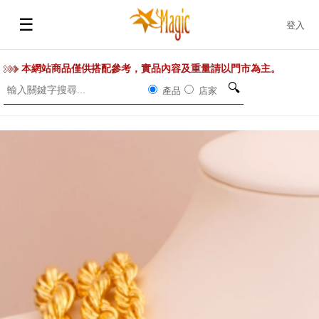
☰
登入
本網站商品僅供搭配參考，實品內容及重量請以門市為主。
🔍
產品
店家