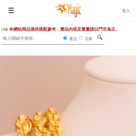
☰
登入
本網站商品僅供搭配參考，實品內容及重量請以門市為主。
🔍
產品
店家