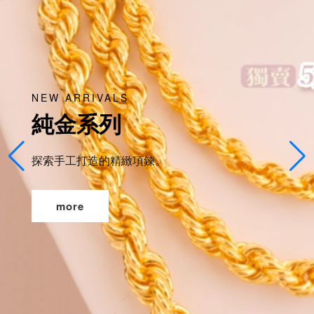
NEW ARRIVALS
純金系列
探索手工打造的精緻項鍊。
more