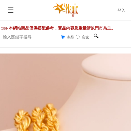
☰
登入
本網站商品僅供搭配參考，實品內容及重量請以門市為主。
🔍
產品
店家