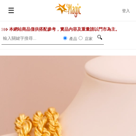
☰
登入
本網站商品僅供搭配參考，實品內容及重量請以門市為主。
🔍
產品
店家