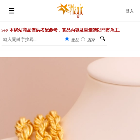
☰
登入
本網站商品僅供搭配參考，實品內容及重量請以門市為主。
🔍
產品
店家