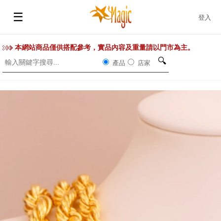
☰
登入
本網站商品僅供搭配參考，實品內容及重量請以門市為主。
🔍
產品
店家