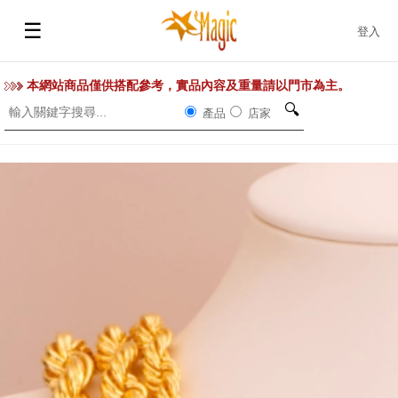
☰
登入
本網站商品僅供搭配參考，實品內容及重量請以門市為主。
🔍
產品
店家