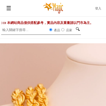
☰
登入
本網站商品僅供搭配參考，實品內容及重量請以門市為主。
🔍
產品
店家