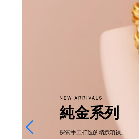
熱銷款式
禮贈首選
挑選只屬於你的禮物。