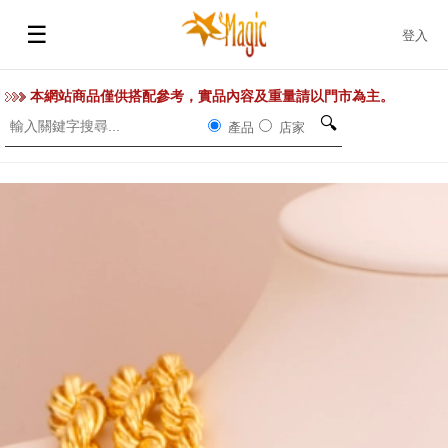
☰
登入
本網站商品僅供搭配參考，實品內容及重量請以門市為主。
🔍
產品
店家