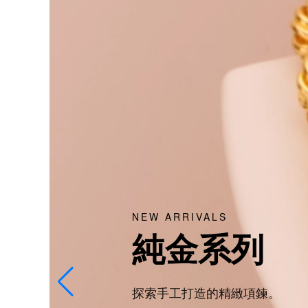
熱銷款式
禮贈首選
挑選只屬於你的禮物。