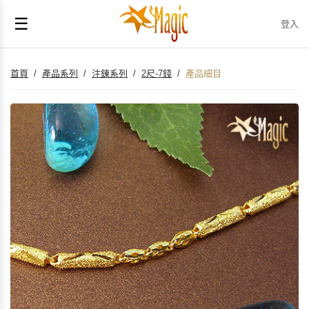
☰
登入
首頁
/
產品系列
/
注鍊系列
/
2尺-7錢
/
產品細目