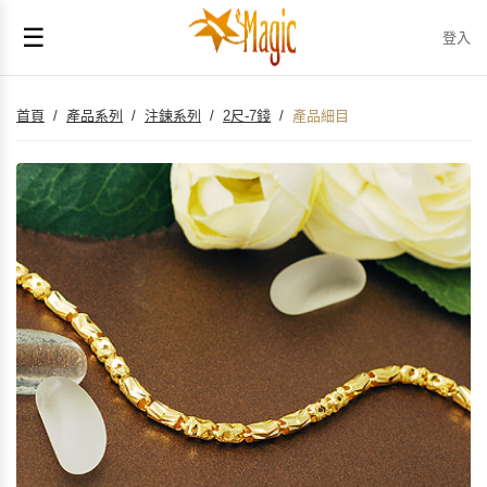
☰
登入
首頁
/
產品系列
/
注鍊系列
/
2尺-7錢
/
產品細目