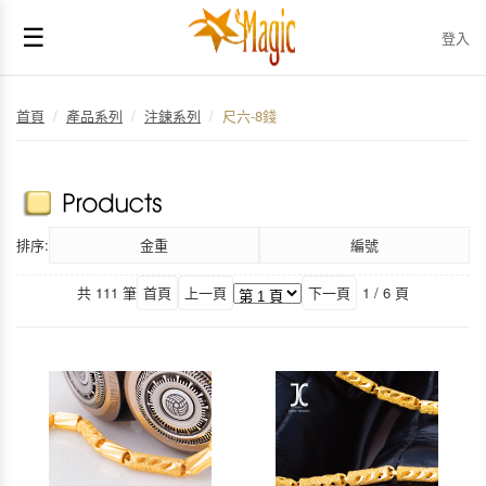
☰
登入
首頁
/
產品系列
/
注鍊系列
/
尺六-8錢
排序:
金重
編號
共 111 筆
首頁
上一頁
下一頁
1 / 6 頁