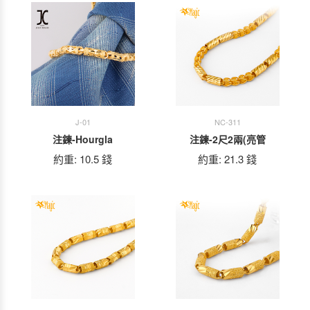
J-01
NC-311
注鍊-Hourgla
注鍊-2尺2兩(亮管
約重: 10.5 錢
約重: 21.3 錢