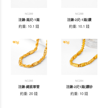
NC289
NC288
注鍊-兩尺-1兩
注鍊-2尺-1兩(鑽
約重: 10.1 錢
約重: 10.1 錢
NC285
NC284
注鍊-繩索單管
注鍊-2尺1兩(鑽砂
約重: 20 錢
約重: 10 錢