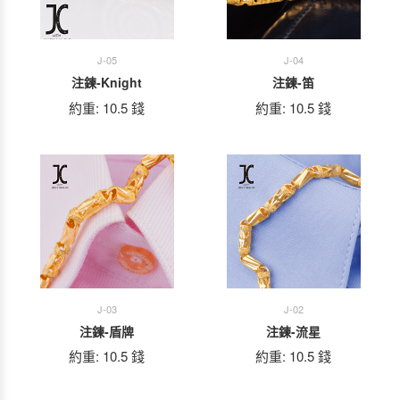
J-05
J-04
注鍊-Knight
注鍊-笛
約重: 10.5 錢
約重: 10.5 錢
J-03
J-02
注鍊-盾牌
注鍊-流星
約重: 10.5 錢
約重: 10.5 錢