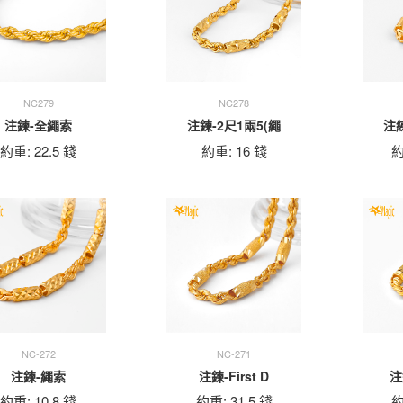
NC279
NC278
注鍊-全繩索
注鍊-2尺1兩5(繩
注練
約重: 22.5 錢
約重: 16 錢
約
NC-272
NC-271
注鍊-繩索
注鍊-First D
注
約重: 10.8 錢
約重: 31.5 錢
約