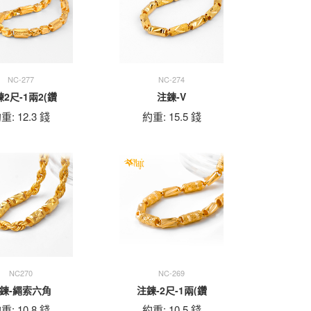
NC-277
NC-274
2尺-1兩2(鑽
注鍊-V
重: 12.3 錢
約重: 15.5 錢
NC270
NC-269
鍊-繩索六角
注鍊-2尺-1兩(鑽
重: 10.8 錢
約重: 10.5 錢