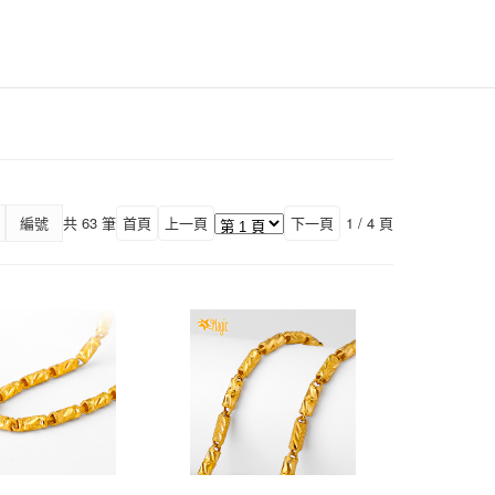
編號
共 63 筆
首頁
上一頁
下一頁
1 / 4 頁