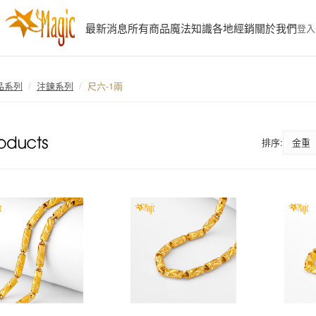
最新消息
所有商品
魔法知識
各地經銷
關於我們
登入
品系列
/
注鍊系列
/
尺六-1兩
排序:
金重