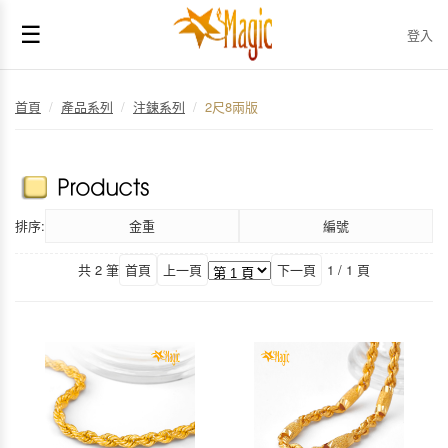
☰
登入
首頁
/
產品系列
/
注鍊系列
/
2尺8兩版
排序:
金重
編號
共 2 筆
首頁
上一頁
下一頁
1 / 1 頁