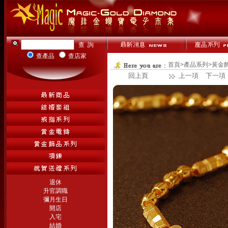
查產品
查店家
首頁
>
產品系列
>
黃金
回上頁
上一項
下一項
退休
升官調職
彌月生日
開店
入宅
結婚