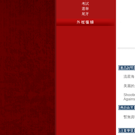
考試
選舉
尾牙
流星海
美麗的
Shooti
Against
暫無資