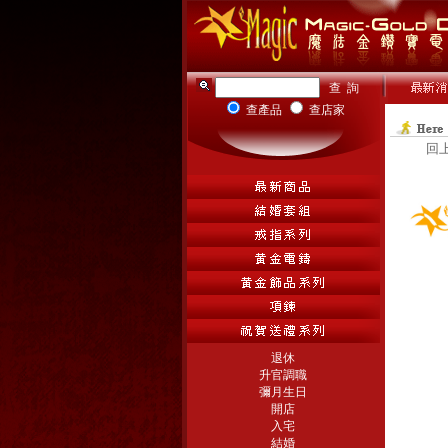
查產品
查店家
回
退休
升官調職
彌月生日
開店
入宅
結婚