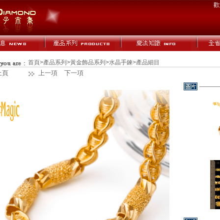
歡
首頁
>
產品系列
>
黃金飾品系列
>
水晶手鍊
>產品細目
上頁
上一項
下一項