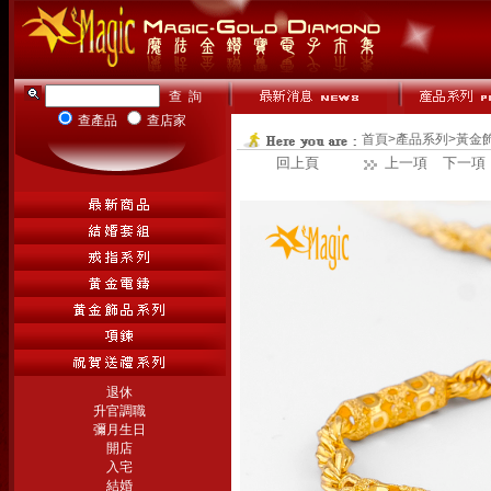
查產品
查店家
首頁
>
產品系列
>
黃金
回上頁
上一項
下一項
退休
升官調職
彌月生日
開店
入宅
結婚