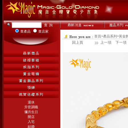
查產品
查店家
首頁
>
產品系列
>
黃金
回上頁
上一項
下一項
退休
升官調職
彌月生日
開店
入宅
結婚