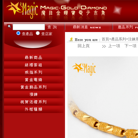
查產品
查店家
首頁
>
產品系列
>
注鍊
回上頁
上一項
下一項